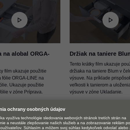
ORGA-LINE Rezačka na hlin
Výmena rezacích jednotiek
PDF
|
178 KB
|
06-15-2023
avinové fólie
ORGA-LINE so skleneným
a na alobal ORGA-
Držiak na taniere Blu
k
PDF
|
130 KB
|
06-15-2023
Tento krátky film ukazuje použ
ky film ukazuje použitie
držiaka na taniere Blum v če
a fólie ORGA-LINE na
výsuve. Na príklade prispôso
ľaše
Vaňa na fľaše ORGA-LINE
fólie. Ukazuje použitie
veľkosti k tanierom a uloženi
PDF
|
795 KB
|
07-13-2023
fólie v zóne Príprava.
výsuve v zóne Ukladanie.