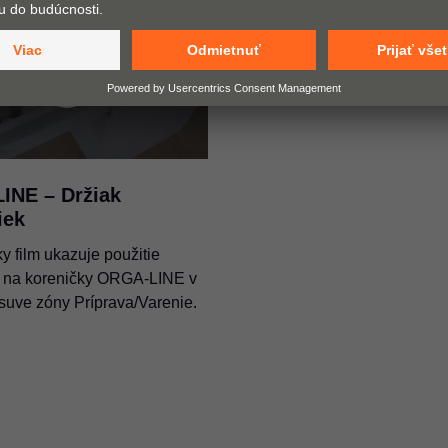
INE – Držiak
iek
ky film ukazuje použitie
 na koreničky ORGA-LINE v
suve zóny Príprava/Varenie.