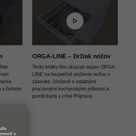
íkové fólie –
 BOXSIDE
m
ORGA-LINE – Držiak nožov
itie
Tento krátky film ukazuje stojan ORGA-
lnom
LINE na bezpečné uloženie nožov v
benia
zásuvke. Uložené s ostatnými
a v čelnom
pracovnými kuchynskými príbormi a
pomôckami v zóne Príprava.