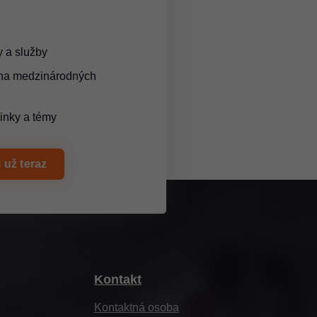
 a služby
 na medzinárodných
inky a témy
 už teraz
Kontakt
Kontaktná osoba