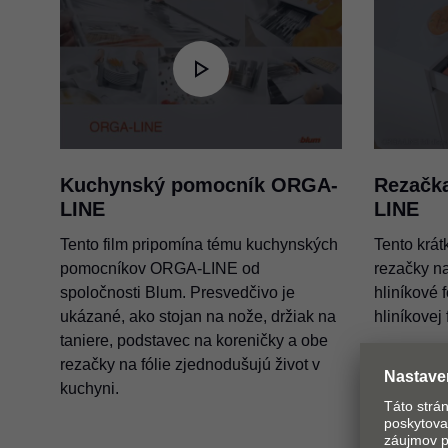
ORGA-LINE pre zásuvky
PDF
|
348 KB
|
06-15-2023
ORGA-LINE Rezačka na potr
Kuchynský pomocník ORGA-
Rezačk
– Výmena rezacích jednotie
LINE
LINE
PDF
|
226 KB
|
06-15-2023
Tento film pripomína tému kuchynských
Tento krát
pomocníkov ORGA-LINE od
rezačky n
ORGA-LINE vo výsuve na f
spoločnosti Blum. Presvedčivo je
hliníkové 
PDF
|
336 KB
|
06-15-2023
ukázané, ako stojan na nože, držiak na
hliníkovej 
taniere, podstavec na koreničky a obe
rezačky na fólie zjednodušujú život v
kuchyni.