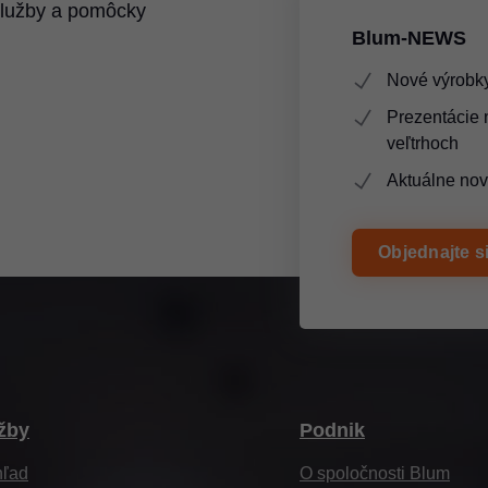
služby a pomôcky
Blum-NEWS
Nové výrobky
Prezentácie
veľtrhoch
Aktuálne nov
Objednajte si
žby
Podnik
hľad
O spoločnosti Blum