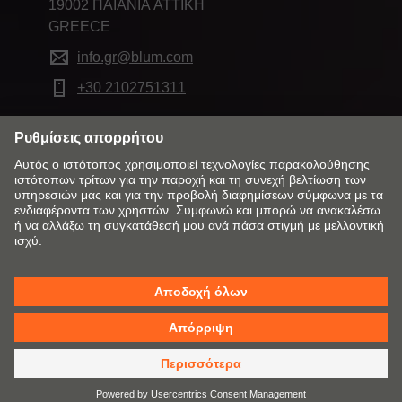
19002 ΠΑΙΑΝΙΑ ATTIKH
GREECE
info.gr@blum.com
+30 2102751311
Αλλάξτε αγορά και γλώσσα
Πολιτική Επιστροφών
Επικοινωνία
Εταιρικά Στοιχεία
Απόρρητο
Cookies
Όροι Χρήσης