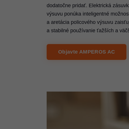
dodatočne pridať. Elektrická zásuv
výsuvu ponúka inteligentné možnost
a aretácia policového výsuvu zaisť
a stabilné používanie ťažších a väč
Objavte AMPEROS AC