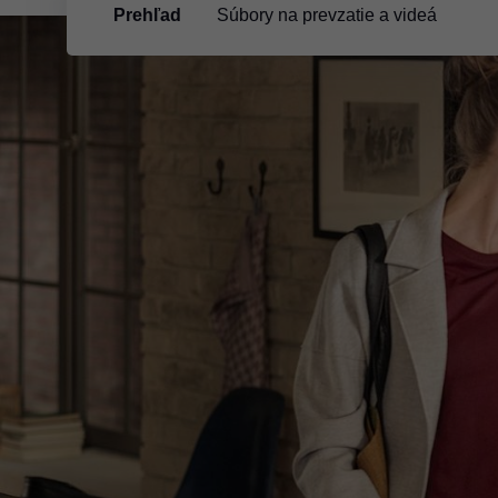
Prehľad
Súbory na prevzatie a videá