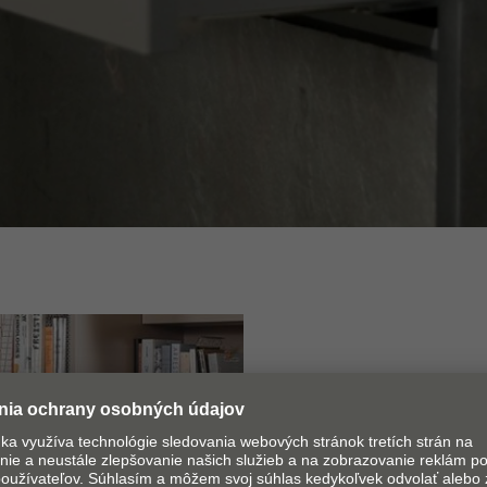
Mnohostra
Nielen v kuchyni a v