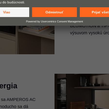
a hospodárskych pri
policové výsuvy bez
Našimi technológi
BLUMOTION a TIP-O
výsuvom vysokú úro
ergia
O sa AMPEROS AC
dnoducho sa dá