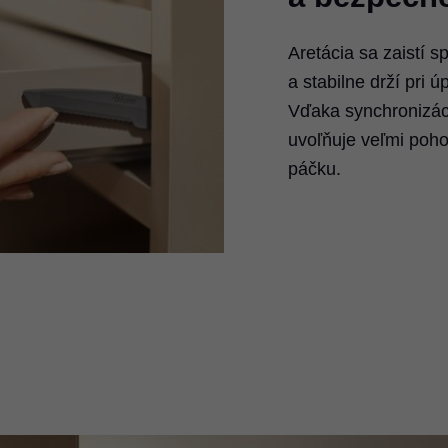
Aretácia sa zaistí s
a stabilne drží pri 
Vďaka synchronizáci
uvoľňuje veľmi poho
páčku.