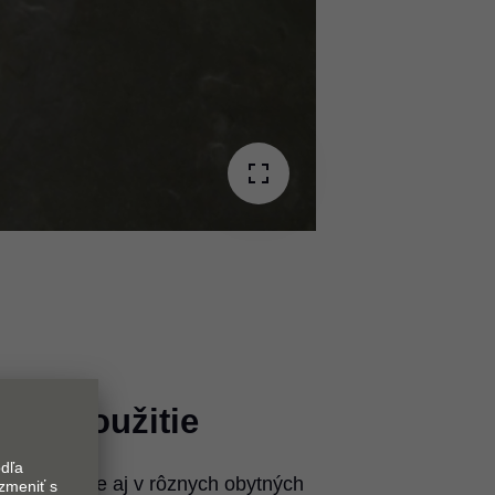
nné použitie
 kúpeľni, ale aj v rôznych obytných