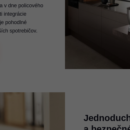
ka v dne policového
i integrácie
uje pohodlné
ších spotrebičov.
Jednoduch
a bezpečné