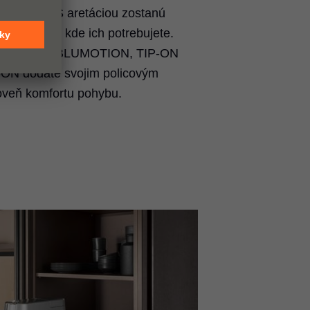
estoroch. S aretáciou zostanú
pečne tam, kde ich potrebujete.
ami pohybu BLUMOTION, TIP-ON
N dodáte svojim policovým
veň komfortu pohybu.