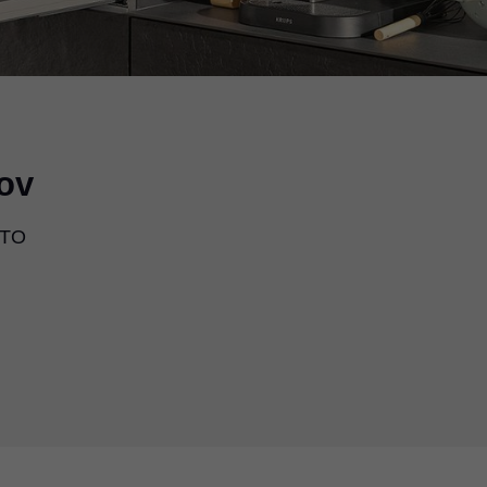
ov
NTO