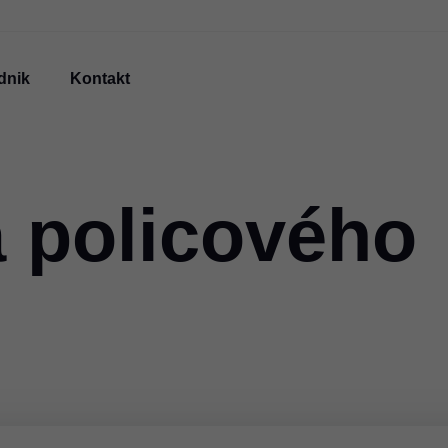
dnik
Kontakt
a policového