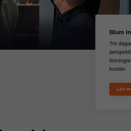
Blum B
Färdiga lå
i produkt
Mer in