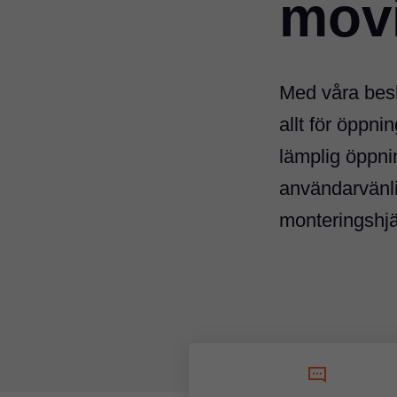
movi
Med våra besl
allt för öppni
lämplig öppni
användarvänl
monteringshjäl