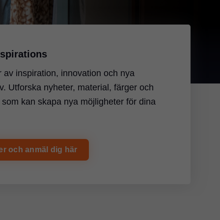
eyond Components
dor från 1 styck - för dig som vill frigöra tid
ionen och bredda ditt sortiment.
fo