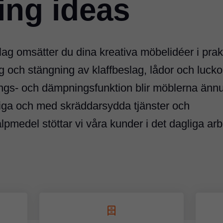
ng ideas
ag omsätter du dina kreativa möbelidéer i prakt
ng och stängning av klaffbeslag, lådor och luck
ngs- och dämpningsfunktion blir möblerna änn
iga och med skräddarsydda tjänster och
pmedel stöttar vi våra kunder i det dagliga arb