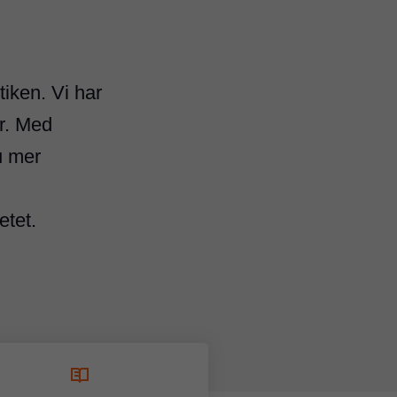
iken. Vi har
or. Med
u mer
etet.