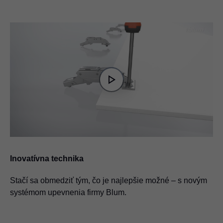
Video
Player
is
Play
loading.
Video
Inovatívna technika
Stačí sa obmedziť tým, čo je najlepšie možné – s novým
systémom upevnenia firmy Blum.