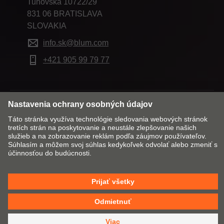
Tuhovská 10722/29
831 06 BRATISLAVA
SLOVAKIA
info.sk@blum.com
+421 905 99 79 77
Zmeniť trh a jazyk
Kontakt
Tiráž
Právní pokyny
Cookie Policy
VOP