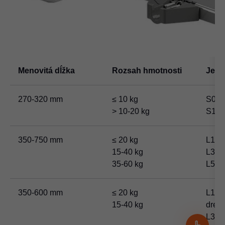
Menovitá dĺžka
Rozsah hmotnosti
Jedn
270-320 mm
≤ 10 kg
S0
> 10-20 kg
S1
350-750 mm
≤ 20 kg
L1
15-40 kg
L3
35-60 kg
L5
350-600 mm
≤ 20 kg
L1 (p
15-40 kg
drez
L3 (p