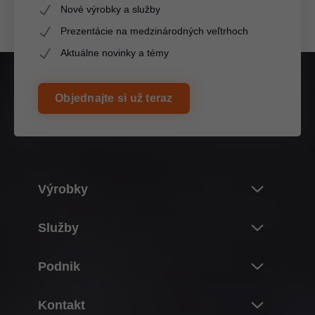
Nové výrobky a služby
Prezentácie na medzinárodných veľtrhoch
Aktuálne novinky a témy
Objednajte si už teraz
Výrobky
Novinky
Služby
Svet výrobkov značky Blum
Prehľad
Podnik
Systémy výklopov
Projektovanie, konštrukcia a výber výrobkov
Systémy závesov
O spoločnosti Blum
Kontakt
Nákup a objednávanie
Zásuvkové systémy