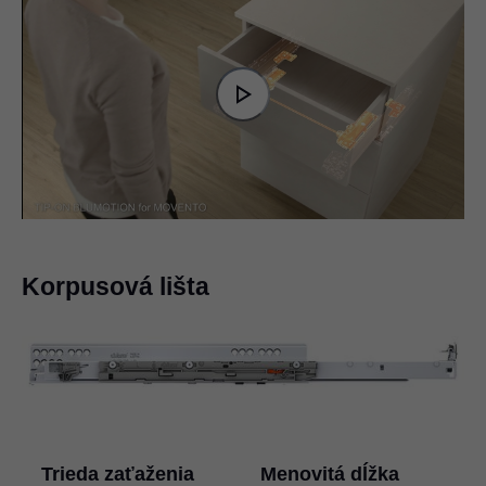
Video
Player
is
Play
loading.
Video
Korpusová lišta
Trieda zaťaženia
Menovitá dĺžka