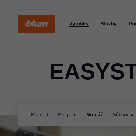
Výrobky
Služby
Po
EASYST
Prehľad
Program
Montáž
Súbory na 