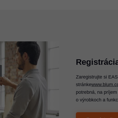
Registrác
Zaregistrujte si E
stránke
www.blum.co
potrebná, na príjem
o výrobkoch a funk