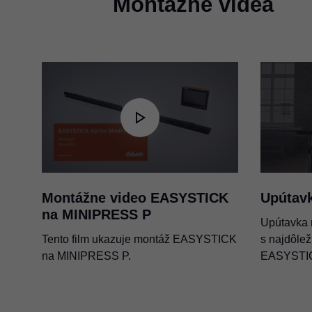
Montážne videá
Montážne video EASYSTICK
Upútav
na MINIPRESS P
Upútavka
Tento film ukazuje montáž EASYSTICK
s najdôlež
na MINIPRESS P.
EASYSTI