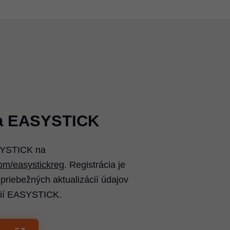
ia EASYSTICK
ASYSTICK na
m/easystickreg
. Registrácia je
 priebežných aktualizácií údajov
cií EASYSTICK.