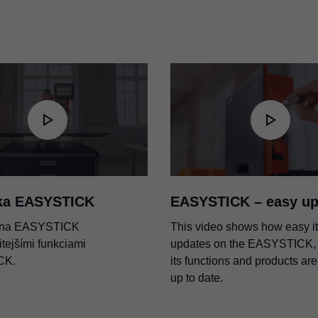
ka EASYSTICK
EASYSTICK – easy up
 na EASYSTICK
This video shows how easy it 
itejšími funkciami
updates on the EASYSTICK, 
CK.
its functions and products ar
up to date.