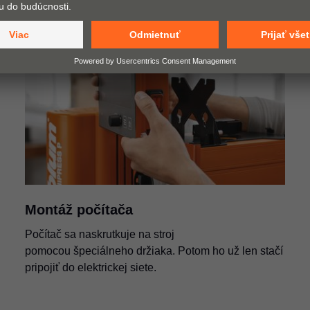
Montáž počítača
Počítač sa naskrutkuje na stroj
pomocou špeciálneho držiaka. Potom ho už len stačí
pripojiť do elektrickej siete.