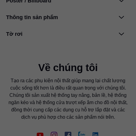
Poster / Billboard
Ngăn kéo chậu rửa
LEGRABOX
PDF
|
214 KB
|
06-15-2023
Thông tin sản phẩm
Giải thưởng thiết kế quốc tế
PDF
|
48 KB
|
03-18-2024
Tờ rơi
Thông tin vệ sinh
PDF
|
785 KB
|
06-27-2024
TIP-ON BLUMOTION
dùng cho LEGRABOX –
ngăn kéo chậu rửa
PDF
|
244 KB
|
08-27-2020
Về chúng tôi
Tạo ra các phụ kiện nội thất giúp mang lại chất lượng
cuộc sống tốt hơn là điều rất quan trọng với chúng tôi.
Chúng tôi sản xuất hệ thống tay nâng, bản lề, hệ thống
ngăn kéo và hệ thống cửa trượt xếp âm cho đồ nội thất,
đồng thời cung cấp các dụng cụ hỗ trợ lắp đặt và các
dịch vụ phù hợp cho các sản phẩm nói trên.