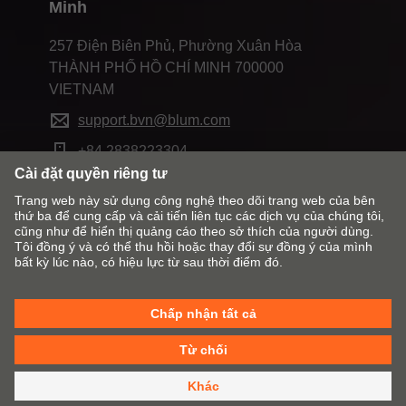
Minh
257 Điện Biên Phủ, Phường Xuân Hòa
THÀNH PHỐ HỒ CHÍ MINH 700000
VIETNAM
support.bvn@blum.com
+84 2838223304
Thay đổi thị trường và ngôn ngữ
Liên hệ với Blum
Đánh dấu
E-SERVICES
Chính sách Cookie