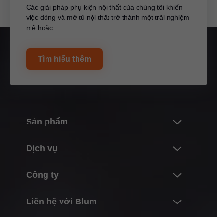
Các giải pháp phụ kiện nội thất của chúng tôi khiến
việc đóng và mở tủ nội thất trở thành một trải nghiệm
mê hoặc.
Tìm hiểu thêm
Sản phẩm
Những cải tiến
Dịch vụ
Thế giới sản phẩm của Blum
Tổng quan
Công ty
Hệ thống tay nâng
Lên kế hoạch, thiết kế & chọn sản phẩm
Hệ thống bản lề
Giới thiệu về Blum
Liên hệ với Blum
Mua & đặt hàng
Hệ thống ray hộp
Sự kiện & Số liệu