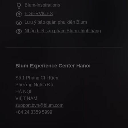
Báo chí & truyền thông
Blum-Inspirations
Showroom Blum toàn cầu
E-SERVICES
Hỗ trợ tài liệu Marketing
Lưu ý bảo quản phụ kiện Blum
Nhận biết sản phẩm Blum chính hãng
Blum Experience Center Hanoi
Số 1 Phùng Chí Kiên
Phường Nghĩa Đô
HÀ NỘI
VIỆT NAM
support.bvn@blum.com
+84 24 3359 5999