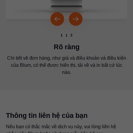
1
3
Rõ ràng
Chi tiết về đơn hàng, như giá và điều khoản và điều kiện
Thống kê giao nhận cung cấp cho bạn thông tin chính
Ứng dụng giúp bạn liên hệ trực tiếp với người liên hệ
của Blum, có thể được hiển thị, tải về và in bất cứ lúc
của bạn tại Blum nếu bạn có thắc mắc về đơn hàng.
xác về các sản phẩm mà bạn đã đặt, thời gian và số
lượng đặt.
nào.
Trang chi tiết cung cấp cho bạn thông tin bổ sung về sản
phẩm mà bạn đặt.
Thông tin liên hệ của bạn
Nếu bạn có thắc mắc về dịch vụ này, vui lòng liên hệ