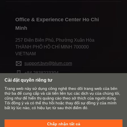
Office & Experience Center Ho Chi
Minh
257 Điện Biên Phủ, Phường Xuân Hòa
THÀNH PHỐ HỒ CHÍ MINH 700000
VIETNAM
support.bvn@blum.com
+84 2838223304
Thay đổi thị trường và ngôn ngữ
Liên hệ với Blum
Đánh dấu