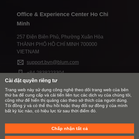
Office & Experience Center Ho Chi
Minh
257 Điện Biên Phủ, Phường Xuân Hòa
THÀNH PHỐ HỒ CHÍ MINH 700000
VIETNAM
support.bvn@blum.com
+84 2838223304
Thay đổi thị trường và ngôn ngữ
Liên hệ với Blum
Đánh dấu
E-SERVICES
Chính sách Cookie