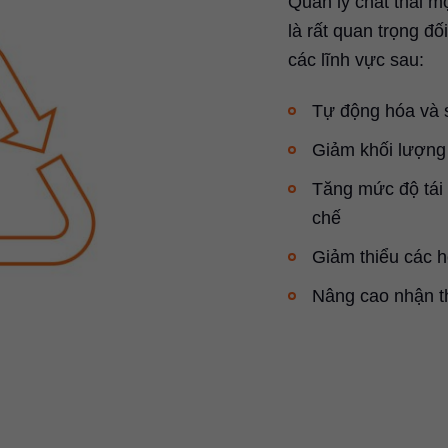
Quản lý chất thải m
là rất quan trọng đố
các lĩnh vực sau:
Tự động hóa và s
Giảm khối lượng c
Tăng mức độ tái 
chế
Giảm thiểu các 
Nâng cao nhận t