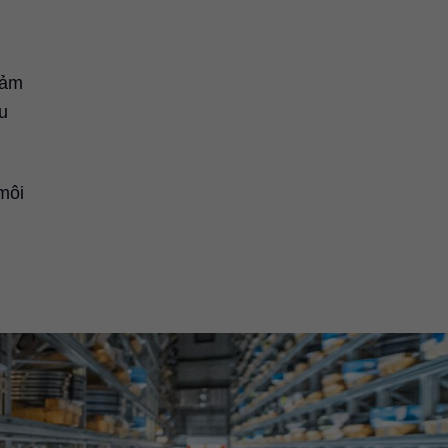
iảm
u
môi