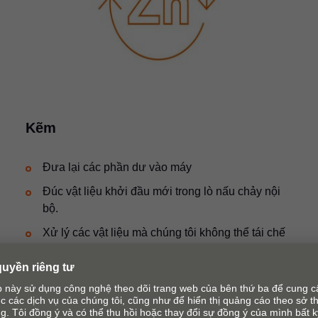
Kẽm
Đưa lại các phần dư vào máy
Đúc vật liệu khởi đầu mới trong lò nấu chảy nội
bộ.
Xử lý các vật liệu mà chúng tôi không thể tái chế
được, nhưng các đối tác tái chế của chúng tôi sẽ
tái chế thành kẽm chất lượng cao - và chúng tôi
sau đó tái sử dụng