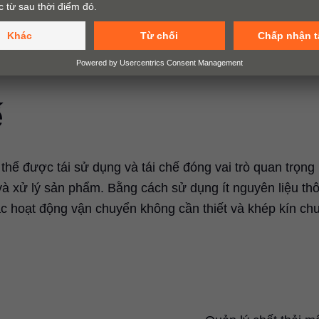
ế
thể được tái sử dụng và tái chế đóng vai trò quan trọng
t và xử lý sản phẩm. Bằng cách sử dụng ít nguyên liệu th
ác hoạt động vận chuyển không cần thiết và khép kín ch