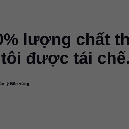
% lượng chất th
tôi được tái chế
uản lý Bền vững