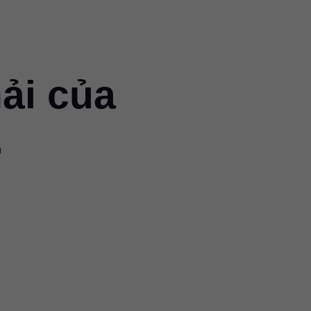
ải của
.