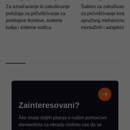
Za označavanje ili zabušivanje
Šablon za zabušivanje 
položaja za pričvršćivanje za
za pričvršćivanje korpus
preklopne frontove, sisteme
opružnog mehanizma,
kutija i sisteme vođica.
montažnih i adapterskih
Zainteresovani?
Ako imate daljih pitanja o našim pomoćnim
elementima za obradu molimo vas da se