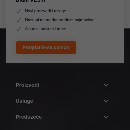
Novi proizvodi i usluge
Nastupi na međunarodnim sajmovima
Aktuelni noviteti i teme
Pretplatite se odmah
Proizvodi
Noviteti i teme
Usluge
Blumov svet proizvoda
Pregled
Preduzeće
Sistem preklopnih frontova
Planiranje, konstrukcija i izbor proizvoda
Sistemi šarki
O firmi Blum