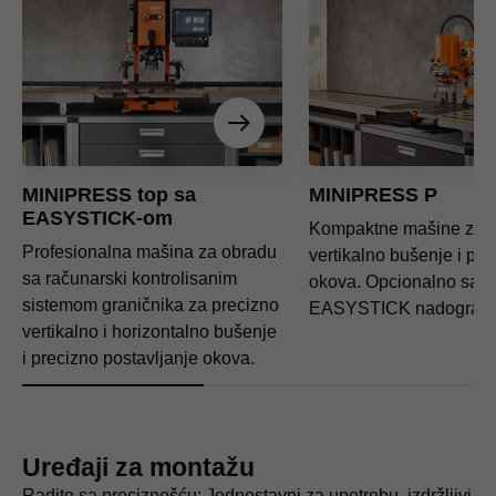
MINIPRESS top sa
MINIPRESS P
EASYSTICK-om
Kompaktne mašine za o
Profesionalna mašina za obradu
vertikalno bušenje i pos
sa računarski kontrolisanim
okova. Opcionalno sa
sistemom graničnika za precizno
EASYSTICK nadogradn
vertikalno i horizontalno bušenje
i precizno postavljanje okova.
Uređaji za montažu
Radite sa preciznošću: Jednostavni za upotrebu, izdržljivi