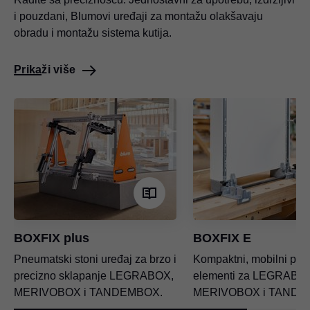
i pouzdani, Blumovi uređaji za montažu olakšavaju
obradu i montažu sistema kutija.
Prikaži više
BOXFIX plus
BOXFIX E
Pneumatski stoni uređaj za brzo i
Kompaktni, mobilni po
precizno sklapanje LEGRABOX,
elementi za LEGRABO
MERIVOBOX i TANDEMBOX.
MERIVOBOX i TANDE