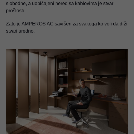
slobodne, a uobičajeni nered sa kablovima je stvar
prošlosti.
Zato je AMPEROS AC savršen za svakoga ko voli da drži
stvari uredno.