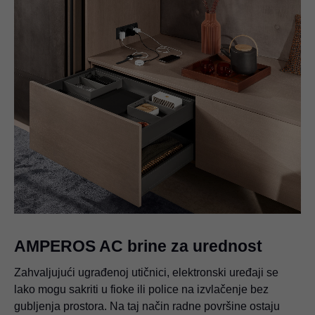
AMPEROS AC brine za urednost
Zahvaljujući ugrađenoj utičnici, elektronski uređaji se
lako mogu sakriti u fioke ili police na izvlačenje bez
gubljenja prostora. Na taj način radne površine ostaju