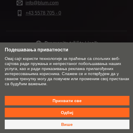
info@blum.com
+43 5578 705 - 0
Promenite tržište i jezik
Kontakt
Impresum
Izjava o zaštiti podataka
Cookie Policy
AGB