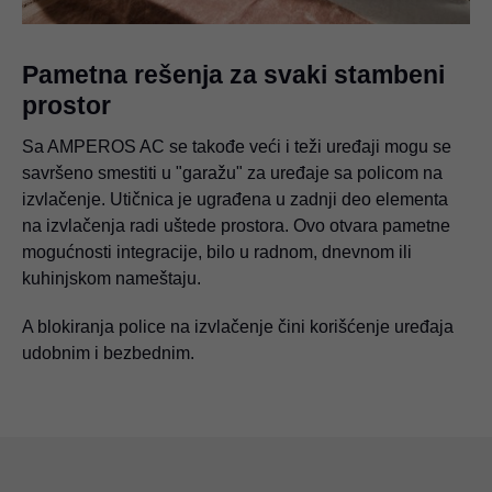
Pametna rešenja za svaki stambeni
prostor
Sa AMPEROS AC se takođe veći i teži uređaji mogu se
savršeno smestiti u "garažu" za uređaje sa policom na
izvlačenje. Utičnica je ugrađena u zadnji deo elementa
na izvlačenja radi uštede prostora. Ovo otvara pametne
mogućnosti integracije, bilo u radnom, dnevnom ili
kuhinjskom nameštaju.
A blokiranja police na izvlačenje čini korišćenje uređaja
udobnim i bezbednim.