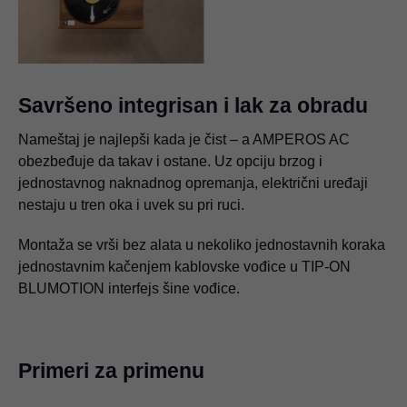
Savršeno integrisan i lak za obradu
Nameštaj je najlepši kada je čist – a AMPEROS AC
obezbeđuje da takav i ostane. Uz opciju brzog i
jednostavnog naknadnog opremanja, električni uređaji
nestaju u tren oka i uvek su pri ruci.
Montaža se vrši bez alata u nekoliko jednostavnih koraka
jednostavnim kačenjem kablovske vođice u TIP-ON
BLUMOTION interfejs šine vođice.
Primeri za primenu