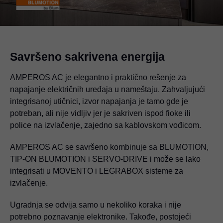
Savršeno sakrivena energija
AMPEROS AC je elegantno i praktično rešenje za
napajanje električnih uređaja u nameštaju. Zahvaljujući
integrisanoj utičnici, izvor napajanja je tamo gde je
potreban, ali nije vidljiv jer je sakriven ispod fioke ili
police na izvlačenje, zajedno sa kablovskom vođicom.
AMPEROS AC se savršeno kombinuje sa BLUMOTION,
TIP-ON BLUMOTION i SERVO-DRIVE i može se lako
integrisati u MOVENTO i LEGRABOX sisteme za
izvlačenje.
Ugradnja se odvija samo u nekoliko koraka i nije
potrebno poznavanje elektronike. Takođe, postojeći