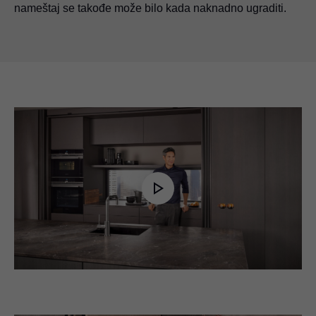
nameštaj se takođe može bilo kada naknadno ugraditi.
Play
Video