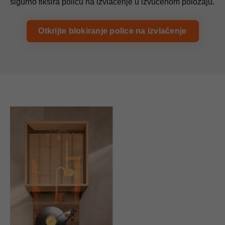
sigurno fiksira policu na izvlačenje u izvučenom položaju.
Otkrijte blokiranje police na izvlačenje