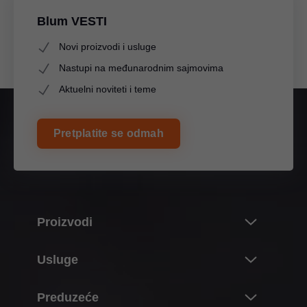
Blum VESTI
Novi proizvodi i usluge
Nastupi na međunarodnim sajmovima
Aktuelni noviteti i teme
Pretplatite se odmah
Proizvodi
Noviteti i teme
Usluge
Blumov svet proizvoda
Pregled
Preduzeće
Sistem preklopnih frontova