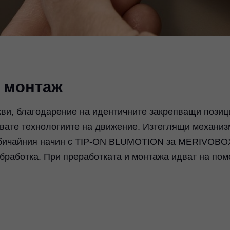
и монтаж
кви, благодарение на идентичните закрепващи позиц
звате технологиите на движение. Изтеглящи механиз
 обичайния начин с TIP-ON BLUMOTION за MERIVOBO
бработка. При преработката и монтажа идват на по