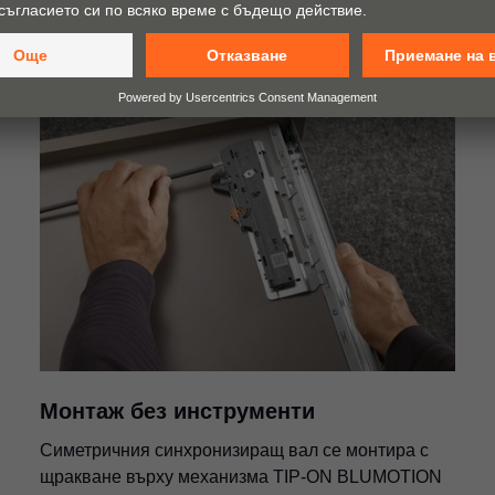
Монтаж без инструменти
Симетричния синхронизиращ вал се монтира с
щракване върху механизма TIP-ON BLUMOTION