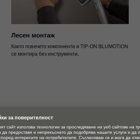
Лесен монтаж
Както повечето компоненти и TIP-ON BLUMOTION
се монтира без инструменти.
увеличава периметъра на отваряне и подобрява
. За различни вътрешни ширини на разположение с
я. И двете се монтират изцяло без инструменти.