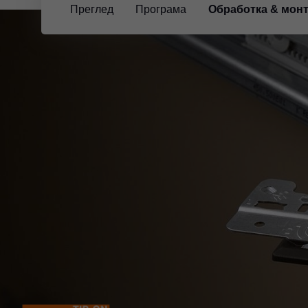
Преглед
Програма
Обработка & мон