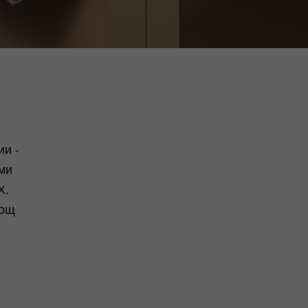
ии -
ми
X.
мощ