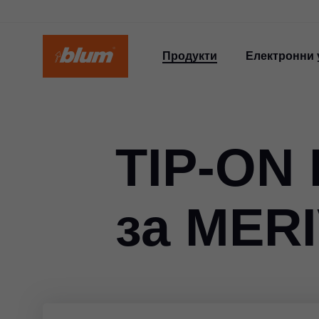
Продукти
Електронни 
TIP-ON
за MER