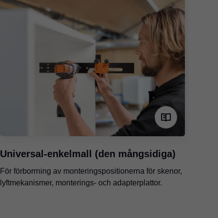
Universal-enkelmall (den mångsidiga)
U
För förborrning av monteringspositionerna för skenor,
Fö
lyftmekanismer, monterings- och adapterplattor.
ly