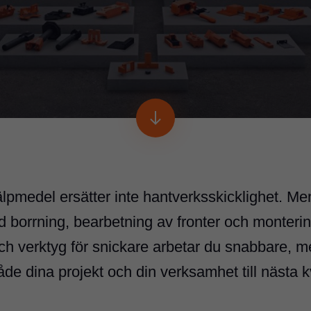
lpmedel ersätter inte hantverksskicklighet. Men
d borrning, bearbetning av fronter och monter
h verktyg för snickare arbetar du snabbare, mer
åde dina projekt och din verksamhet till nästa k