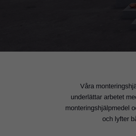
Våra monteringshjä
underlättar arbetet me
monteringshjälpmedel oc
och lyfter b