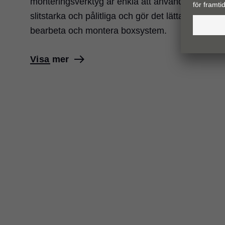
monteringsverktyg är enkla att använda,
slitstarka och pålitliga och gör det lättare att
bearbeta och montera boxsystem.
Visa mer