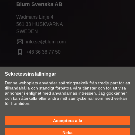
Blum Svenska AB
Wadmans Linje 4
561 33 HUSKVARNA
SWEDEN
info.se@blum.com
+46 36 38 77 50
Ändra land och språk
Kontakt
Ansvarig utgivare
Integritetspolicy
Cookie Policy
Allm.villkor