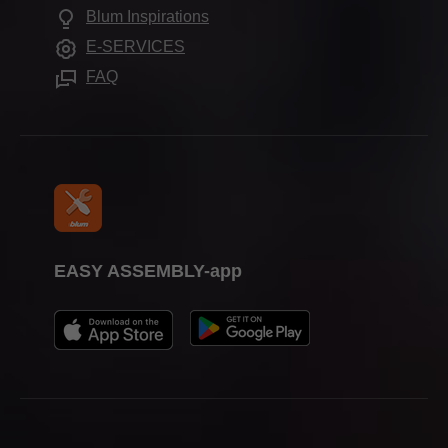
De vanligaste frågorna
Blum Inspirations
Övriga produkter
Mässkalender
E-SERVICES
Monteringshjälpmedel
Media
FAQ
EASY ASSEMBLY-app