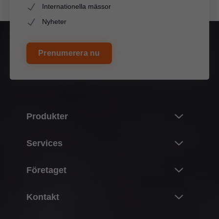
Internationella mässor
Nyheter
Prenumerera nu
Produkter
Nyheter
Services
Blums produkter
Översikt
Företaget
Klaffsystem
Planering, konstruktion & produkturval
Gångjärnssystem
Om Blum
Kontakt
Inköp & beställning
Boxsystem
Fakta
Förpackning & logistik
Kontaktpersoner
Skensystem