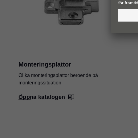
Monteringsplattor
Olika monteringsplattor beroende på
monteringssituation
Öppna katalogen