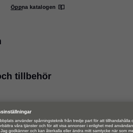
Öppna katalogen
n
ch tillbehör