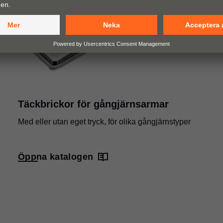
Täckbrickor för gångjärnsarmar
Med eller utan eget tryck, för olika gångjärnstyper
Öppna katalogen