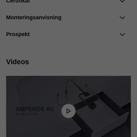
Certifikat
Bruksanvisning AMPEROS AC
PDF
|
3 MB
|
07-13-2026
Monteringsanvisning
EU declaration of conformity – AMPEROS AC
PDF
|
606 KB
|
12-17-2025
Prospekt
AMPEROS AC monteringsanvisning (digital)
PDF
|
5 MB
|
09-17-2025
AMPEROS AC broschyr
PDF
|
3 MB
|
03-24-2026
Videos
LEGRABOX ordering information and
planning
PDF
|
31 MB
|
11-17-2025
Utdragbar hylla med låsmekanism
PDF
|
3 MB
|
09-08-2025