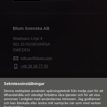
Blum Svenska AB
Wadmans Linje 4
561 33 HUSKVARNA
SWEDEN
info.se@blum.com
+46 36 38 77 50
Ändra land och språk
Kontakt
Ansvarig utgivare