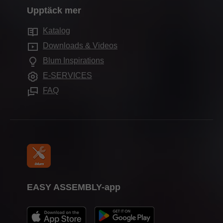
Kvalitet & innovationer
Marknadsföring
Upptäck mer
Försäljningsadresser
Elektroniska system
Miljö- och hållbarhetsarbete
Services för återförsäljare
Showroom
Katalog
Öppnings- och dämpningsfunktioner
Compliance
Service för arkitekter
Utställningar
Downloads & Videos
Skåpslösningar
Utbildning
De vanligaste frågorna
Blum Inspirations
Övriga produkter
Mässkalender
E-SERVICES
Monteringshjälpmedel
Media
FAQ
EASY ASSEMBLY-app