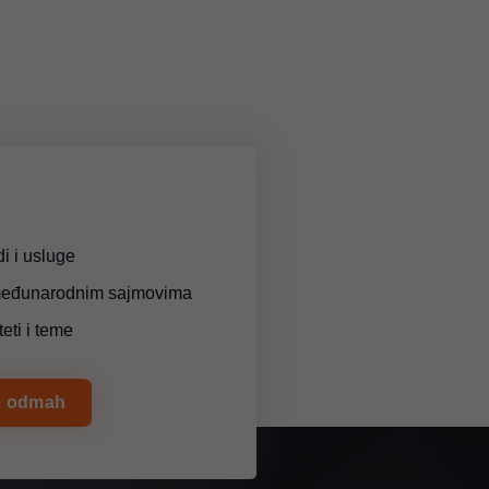
i i usluge
međunarodnim sajmovima
teti i teme
se odmah