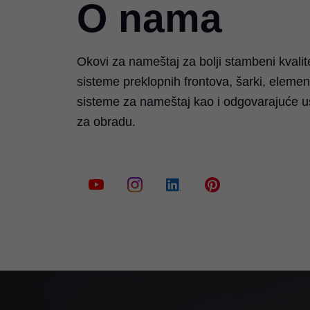
O nama
Okovi za nameštaj za bolji stambeni kvalit
sisteme preklopnih frontova, šarki, elemen
sisteme za nameštaj kao i odgovarajuće 
za obradu.