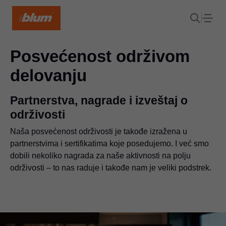
Posvećenost održivom
delovanju
Partnerstva, nagrade i izveštaj o
održivosti
Naša posvećenost održivosti je takođe izražena u
partnerstvima i sertifikatima koje posedujemo. I već smo
dobili nekoliko nagrada za naše aktivnosti na polju
održivosti – to nas raduje i takođe nam je veliki podstrek.