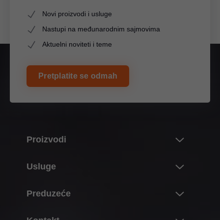
Novi proizvodi i usluge
Nastupi na međunarodnim sajmovima
Aktuelni noviteti i teme
Pretplatite se odmah
Proizvodi
Noviteti i teme
Usluge
Blumov svet proizvoda
Pregled
Preduzeće
Sistem preklopnih frontova
Planiranje, konstrukcija i izbor proizvoda
Sistemi šarki
O firmi Blum
Kupovina i poručivanje