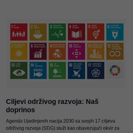
Ciljevi održivog razvoja: Naš
doprinos
Agenda Ujedinjenih nacija 2030 sa svojih 17 ciljeva
održivog razvoja (SDG) služi kao obavezujući okvir za