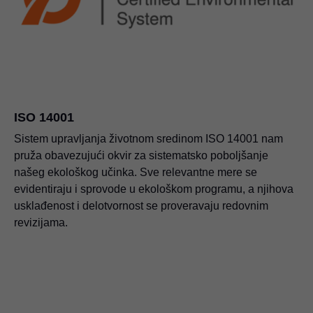
ISO 14001
Sistem upravljanja životnom sredinom ISO 14001 nam
pruža obavezujući okvir za sistematsko poboljšanje
našeg ekološkog učinka. Sve relevantne mere se
evidentiraju i sprovode u ekološkom programu, a njihova
usklađenost i delotvornost se proveravaju redovnim
revizijama.