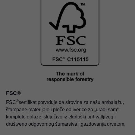
FSC®
®
FSC
sertifikat potvrđuje da sirovine za našu ambalažu,
štampane materijale i ploče od iverice za „uradi sam“
komplete dolaze isključivo iz ekološki prihvatljivog i
društveno odgovornog šumarstva i gazdovanja drvetom.