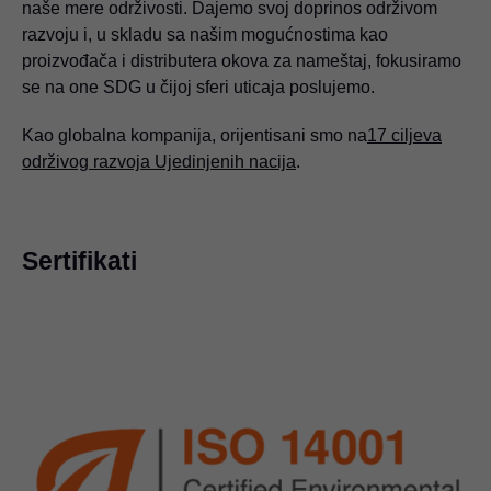
naše mere održivosti. Dajemo svoj doprinos održivom
razvoju i, u skladu sa našim mogućnostima kao
proizvođača i distributera okova za nameštaj, fokusiramo
se na one SDG u čijoj sferi uticaja poslujemo.
Kao globalna kompanija, orijentisani smo na
17 ciljeva
održivog razvoja Ujedinjenih nacija
.
Sertifikati