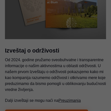
Izveštaj o održivosti
Od 2024. godine pružamo sveobuhvatne i transparentne
informacije o našim aktivnostima u oblasti održivosti. U
našem prvom Izveštaju o održivosti pokazujemo kako mi
kao kompanija razumemo održivost i otkrivamo mere koje
preduzimamo da bismo pomogli u oblikovanju budućnosti
vredne življenja.
Dalji izveštaji se mogu naći na
Preuzimanja