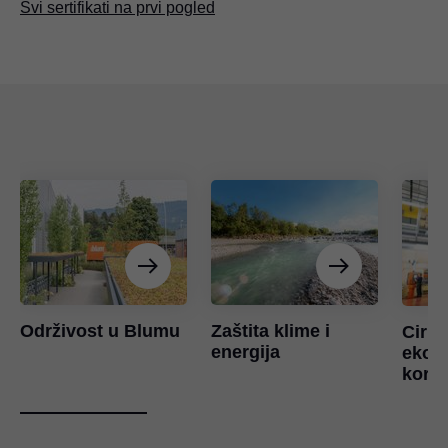
Svi sertifikati na prvi pogled
Održivost u Blumu
Zaštita klime i
Cirku
energija
ekono
koriš