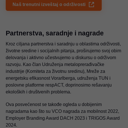
Naš trenutni izveštaj o održivosti
Partnerstva, saradnje i nagrade
Kroz ciljana partnerstva i saradnju u oblastima održivosti,
životne sredine i socijalnih pitanja, proširujemo svoj obim
delovanja i aktivno učestvujemo u diskursu o održivom
razvoju. Kao član Udruženja metaloprerađivačke
industrije (Komiteta za životnu sredinu), Mreže za
energetsku efikasnost Vorarlberga, udruženja TUN i
poslovne platforme respACT, doprinosimo rešavanju
ekoloških i društvenih problema.
Ova posvećenost se takođe ogleda u dobijenim
nagradama kao što su VCO nagrada za mobilnost 2022,
Employer Branding Award DACH 2023 i TRIGOS Award
2024.