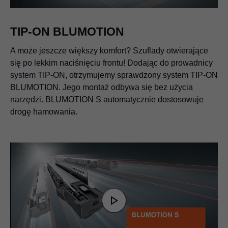
TIP-ON BLUMOTION
A może jeszcze większy komfort? Szuflady otwierające
się po lekkim naciśnięciu frontu! Dodając do prowadnicy
system TIP-ON, otrzymujemy sprawdzony system TIP-ON
BLUMOTION. Jego montaż odbywa się bez użycia
narzędzi. BLUMOTION S automatycznie dostosowuje
drogę hamowania.
Video
Player
is
Play
loading.