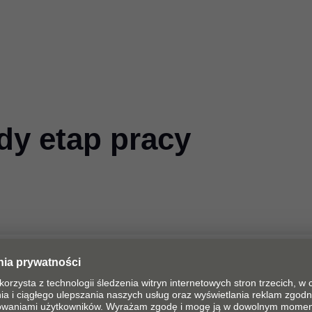
dy etap pracy
nie, kosztorys
Projekt
Zamawianie
Produkcja