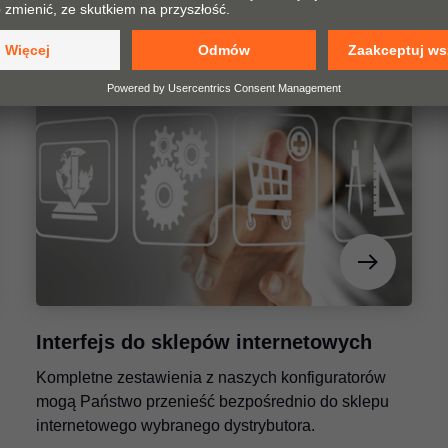
Interfejs do sklepów internetowych
Kompletne zestawienia z naszych konfiguratorów
mogą Państwo przenieść bezpośrednio do sklepu
internetowego wybranego dystrybutora.