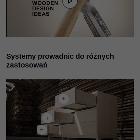
is
Play
loading.
Video
Systemy prowadnic do różnych
zastosowań