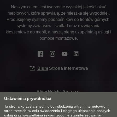
Naszym celem jest tworzenie wysokiej jakości okuć
meblowych, które sprawiają, że mieszka się wygodniej.
Produkujemy systemy podnośników do frontów górnych,
systemy zawiasów i szuflad oraz rozwiązania
kieszeniowe do mebli, a naszą ofertę uzupełniają usługi i
pomoce montażowe.
Blum Strona internetowa
Blum Polska Sp. z o.o.
ul. Poznańska 16
62-020 JASIN K/SWARZĘDZA
POLAND