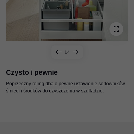
1
4
Czysto i pewnie
Poprzeczny reling dba o pewne ustawienie sortowników
Szuflada wewnętrzna to dodatkowe miejsce w szafce na
Płyn do mycia naczyń, gąbki i tabletki do zmywarki są
śmieci i środków do czyszczenia w szufladzie.
gąbki, ściereczki i inne tego typu przedmioty.
przechowywane w szufladzie zlewozmywakowej.
Atrakcyjne połączenie - szuflada zlewozmywakowa z
MOVENTO