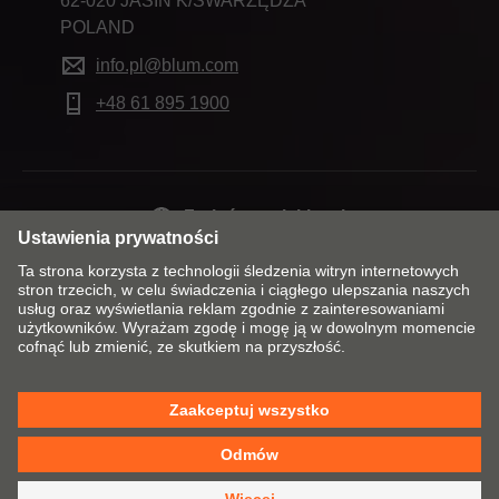
62-020 JASIN K/SWARZĘDZA
POLAND
info.pl@blum.com
+48 61 895 1900
Zmień rynek i język
Kontakt
Dane firmy
Polityka prywatności
Polityka plików cookie
Regulaminy i sprawozdawczość