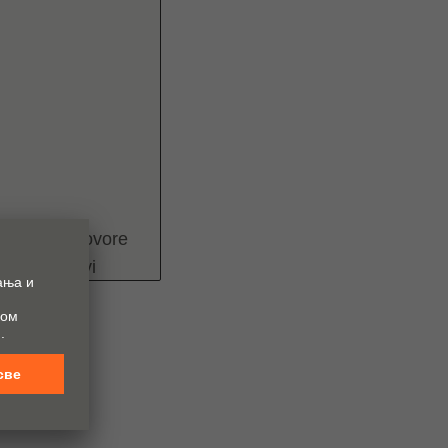
mogli da odgovore
anije, rokovi
ulara za kontakt
to neophodno da bi
m GmbH čine: