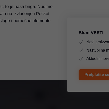
et, to je naša briga. Nudimo
ata na izvlačenje i Pocket
usluge i pomoćne elemente
, Singapur
Blum VESTI
Novi proizvod
Nastupi na 
Aktuelni novi
Pretplatite 
razil