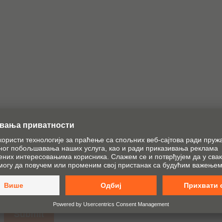
akt sa vama da bi naši zaposleni i distributivni partneri 
6 (šest) meseci. Ako ste već poslovni partner naše komp
 ostaju nepromenjeni, a podaci dobijeni preko ovog form
žem se sa njom.
*
še grupe kompanija i naših distributivnih partnera ako je 
šu grupu preduzeća povezanih sa preduzećem Julius Blu
Submit