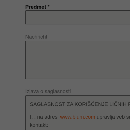
Predmet *
Nachricht
Izjava o saglasnosti
SAGLASNOST ZA KORIŠĆENJE LIČNIH
I. , na adresi
www.blum.com
upravlja veb s
kontakt: