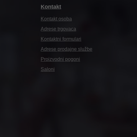
Kontakt
Kontakt osoba
Adrese trgovaca
Kontaktni formulari
 da izričito
Adrese prodajne službe
ački 2.
Proizvodni pogoni
u naše kompanijske
Saloni
rivacy@blum.com
 imati da u
opoziva.
imo odgovarajuću
nosti od okolnosti,
aljite na adresu