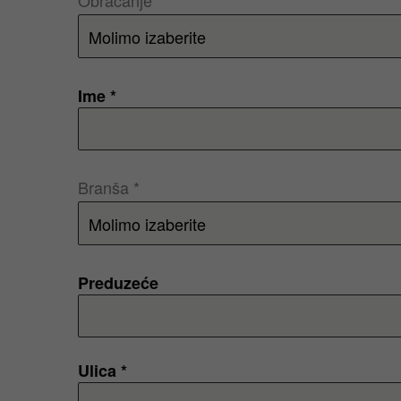
Obraćanje *
Ime *
Branša *
Preduzeće
Ulica *