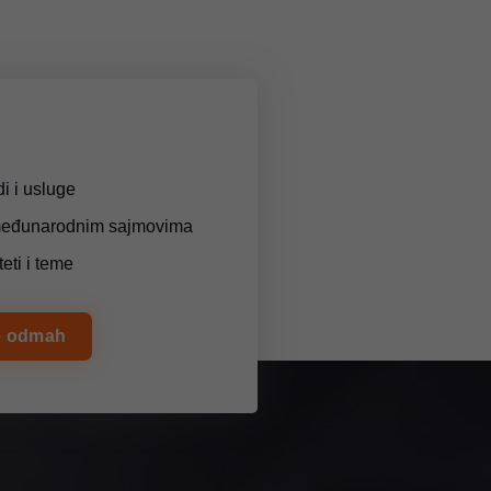
i i usluge
međunarodnim sajmovima
teti i teme
se odmah