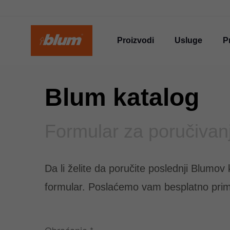
Proizvodi
Usluge
P
Blum katalog
Formular za poručivan
Da li želite da poručite poslednji Blumov
formular. Poslaćemo vam besplatno pri