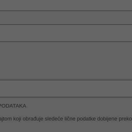
 PODATAKA
ajtom koji obrađuje sledeće lične podatke dobijene preko