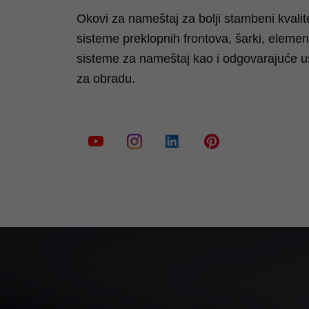
• ТОВ “Блюм Україна”, Ukrajina
Okovi za nameštaj za bolji stambeni kvalit
• Blum Inc., Sjedinjene Američke Države
sisteme preklopnih frontova, šarki, elemen
• Blum UK, Ujedinjeno Kraljevstvo
sisteme za nameštaj kao i odgovarajuće 
• BLUM TR Mobilya Aksesuarları, Turska
za obradu.
• Blum South East Asia Pte Ltd, Singapore
• Blum Romania S.R.L., Rumunija
• Blum Polska Sp. z o.o., Poljska
• Blum Norge AS, Norveška
• Blum Hungária Kft., Mađarska
• BLUM FRANCE SAS, Francuska
• Blum GmbH, Nemačka
• Blum, s. r. o., Češka Republika
• 百隆家具配件（上海）有限公司, Kina
• Blum Canada Ltd, Kanada
• Julius Blum GmbH, Austrija
• Blum do Brasil Ind e Com de Ferragens, B