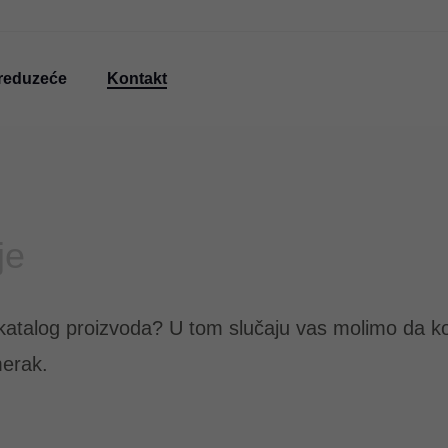
reduzeće
Kontakt
je
 katalog proizvoda? U tom slučaju vas molimo da kor
merak.