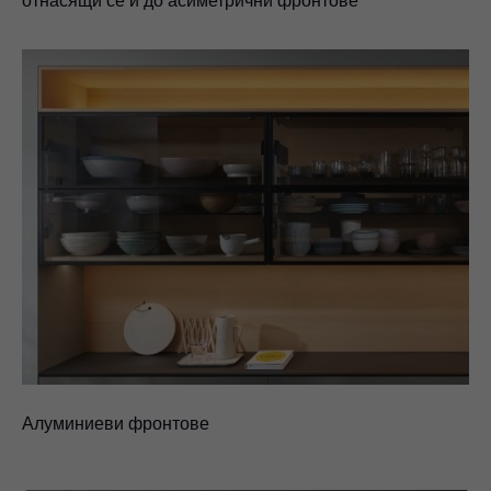
отнасящи се и до асиметрични фронтове
Алуминиеви фронтове