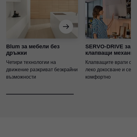
Blum за мебели без
SERVO-DRIVE за
дръжки
клапващи механи
Четири технологии на
Клапващите врати се 
движение разкриват безкрайни
леко докосване и се з
възможности
комфортно