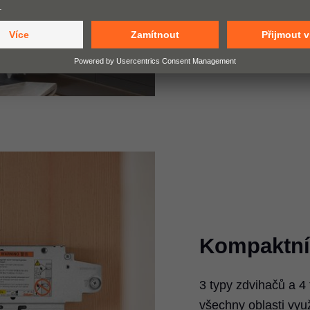
Kompaktní
3 typy zdvihačů a 4 
všechny oblasti využ