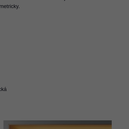
metricky.
cká