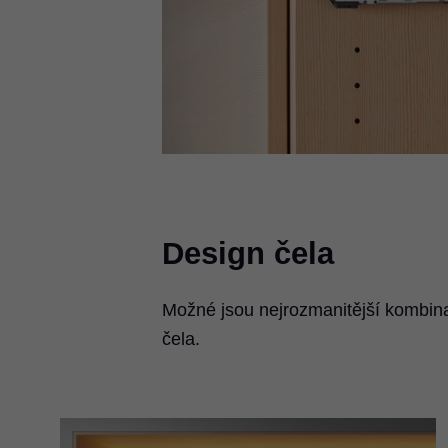
Design čela
Možné jsou nejrozmanitější kombina
čela.