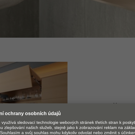
Rozměry k
Pro výšky korpusu 
korpusu do 1800 m