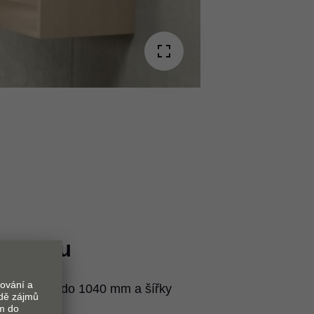
orpusu
od 480 mm do 1040 mm a šířky
m.