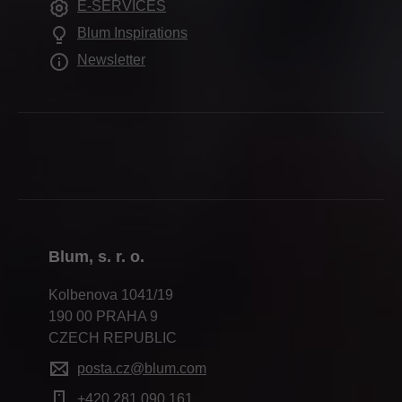
Školení a semináře
E-SERVICES
Předváděcí místnosti
Další témata
Vzdělávání
Služby pro interierové architekty
Blum Inspirations
Pomůcky pro zpracování
Termíny veletrhů
Newsletter
Tisk
Blum, s. r. o.
Kolbenova 1041/19
190 00 PRAHA 9
CZECH REPUBLIC
posta.cz@blum.com
+420 281 090 161