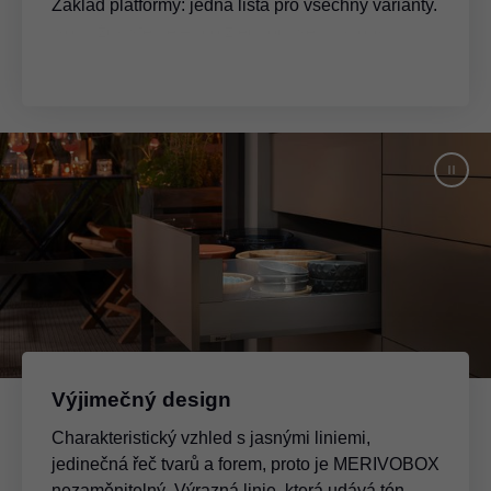
Základ platformy: jedna lišta pro všechny varianty.
Výjimečný design
Charakteristický vzhled s jasnými liniemi,
jedinečná řeč tvarů a forem, proto je MERIVOBOX
nezaměnitelný. Výrazná linie, která udává tón,