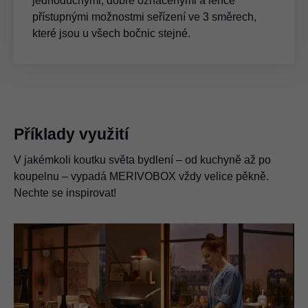
jednoduchými, dobře označenými a lehce
přístupnými možnostmi seřízení ve 3 směrech,
které jsou u všech bočnic stejné.
Příklady využití
V jakémkoli koutku světa bydlení – od kuchyně až po
koupelnu – vypadá MERIVOBOX vždy velice pěkně.
Nechte se inspirovat!