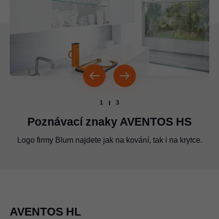
1
3
Poznávací znaky AVENTOS HS
Logo firmy Blum najdete jak na kování, tak i na krytce.
Logo firmy Blum musí být uloženo vždy na těchto
Logo firmy Blum je umístěno na soustavě ramen.
vyznačených místech.
AVENTOS HL