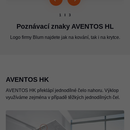
1
3
Poznávací znaky AVENTOS HL
Logo firmy Blum najdete jak na kování, tak i na krytce.
Logo firmy Blum musí být uloženo vždy na těchto
Logo firmy Blum je umístěno na soustavě ramen.
vyznačených místech.
AVENTOS HK
AVENTOS HK překlápí jednodílné čelo nahoru. Výklop
využíváme zejména v případě těžkých jednodílných čel.