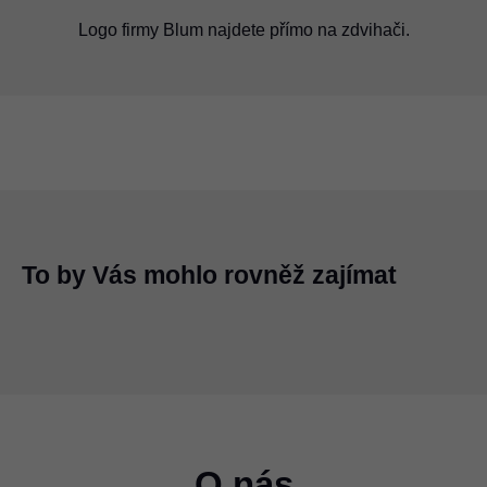
Logo firmy Blum najdete přímo na zdvihači.
Logo firmy Blum je umístěno na zdvihači.
To by Vás mohlo rovněž zajímat
O nás