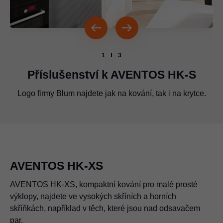
1
3
Příslušenství k AVENTOS HK-S
Logo firmy Blum najdete jak na kování, tak i na krytce.
Logo firmy Blum musí být uloženo vždy na těchto
Logo firmy Blum je umístěno na soustavě ramen.
vyznačených místech.
AVENTOS HK-XS
AVENTOS HK-XS, kompaktní kování pro malé prosté
výklopy, najdete ve vysokých skříních a horních
skříňkách, například v těch, které jsou nad odsavačem
par.