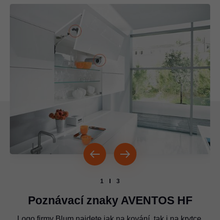
1
3
Poznávací znaky AVENTOS HF
Logo firmy Blum najdete jak na kování, tak i na krytce.
Logo firmy Blum musí být uloženo vždy na těchto
Logo firmy Blum je umístěno na teleskopu.