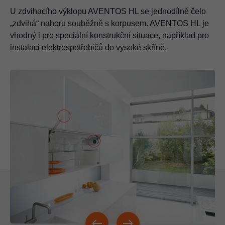
U zdvihacího výklopu AVENTOS HL se jednodílné čelo
„zdvihá“ nahoru souběžně s korpusem. AVENTOS HL je
vhodný i pro speciální konstrukční situace, například pro
instalaci elektrospotřebičů do vysoké skříně.