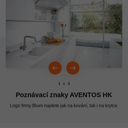
1
3
Poznávací znaky AVENTOS HK
Logo firmy Blum najdete jak na kování, tak i na krytce.
Logo firmy Blum musí být uloženo vždy na těchto
Logo firmy Blum je umístěno na soustavě ramen.
vyznačených místech.