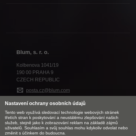
Blum, s. r. o.
Kolbenova 1041/19
190 00 PRAHA 9
CZECH REPUBLIC
posta.cz@blum.com
Změnit trh a jazyk