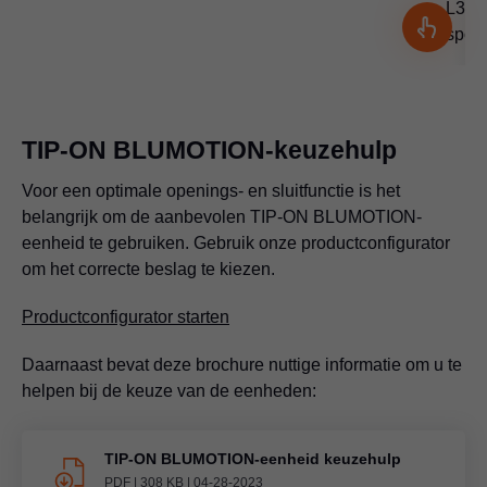
L3 (v
spoe
TIP-ON BLUMOTION-keuzehulp
Voor een optimale openings- en sluitfunctie is het
belangrijk om de aanbevolen TIP-ON BLUMOTION-
eenheid te gebruiken. Gebruik onze productconfigurator
om het correcte beslag te kiezen.
Productconfigurator starten
Daarnaast bevat deze brochure nuttige informatie om u te
helpen bij de keuze van de eenheden:
TIP-ON BLUMOTION-eenheid keuzehulp
PDF
|
308 KB
|
04-28-2023