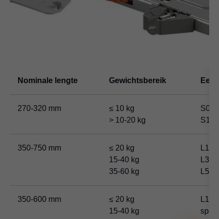
Nominale lengte
Gewichtsbereik
Eenh
270-320 mm
≤ 10 kg
S0
> 10-20 kg
S1
350-750 mm
≤ 20 kg
L1
15-40 kg
L3
35-60 kg
L5
350-600 mm
≤ 20 kg
L1 (v
15-40 kg
spoe