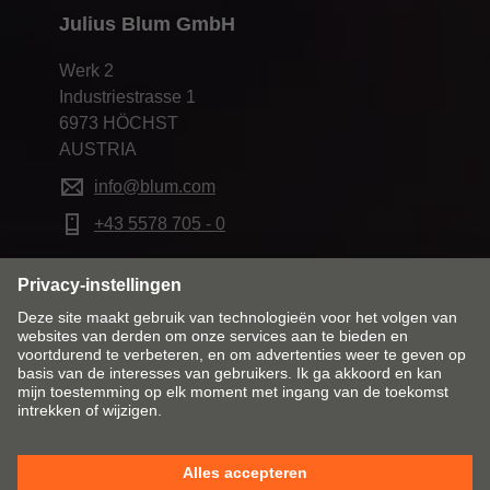
Julius Blum GmbH
Werk 2
Industriestrasse 1
6973 HÖCHST
AUSTRIA
info@blum.com
+43 5578 705 - 0
Markt en taal wijzigen
Contact
Bedrijfsgegevens
Juridische informatie
Cookie Policy