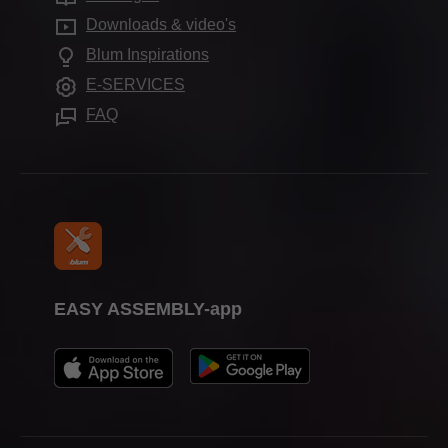
Compliance
Vaak gestelde vragen
Downloads & video's
Kasttoepassingen
Opleiding
Blum Inspirations
Verdere thema's
Beursdata
E-SERVICES
Verwerkingshulpmiddelen
Pers
FAQ
EASY ASSEMBLY-app