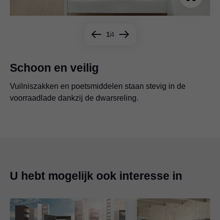
1
4
Schoon en veilig
Vuilniszakken en poetsmiddelen staan stevig in de
De binnenlade biedt extra ruimte voor sponzen,
Afwasmiddel, sponzen en tabletten zijn netjes
voorraadlade dankzij de dwarsreling.
poetsdoekjes enz. in de kast.
opgeborgen in de spoelbaklade.
Visueel aantrekkelijk: spoelbaklade met MOVENTO
U hebt mogelijk ook interesse in