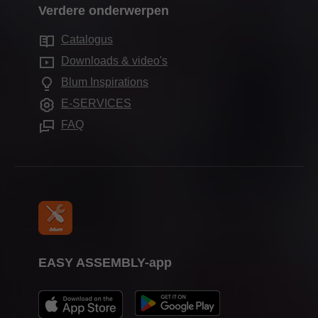
Marketing
Verdere onderwerpen
Productievestigingen
Elektronische systemen
Werken bij Blum
Services voor binnenhuisarchitecten
Showrooms wereldwijd
Catalogus
Bewegingstechnologieën
Compliance
Vaak gestelde vragen
Downloads & video's
Kasttoepassingen
Opleiding
Blum Inspirations
Verdere thema's
Beursdata
E-SERVICES
Verwerkingshulpmiddelen
Pers
FAQ
EASY ASSEMBLY-app