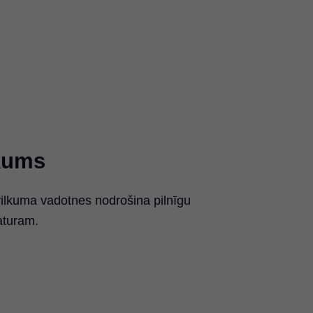
lkums
lkuma vadotnes nodrošina pilnīgu
saturam.