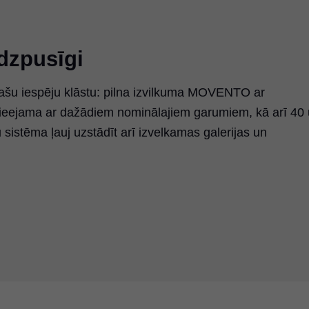
udzpusīgi
lašu iespēju klāstu: pilna izvilkuma MOVENTO ar
 pieejama ar dažādiem nominālajiem garumiem, kā arī 40
sistēma ļauj uzstādīt arī izvelkamas galerijas un