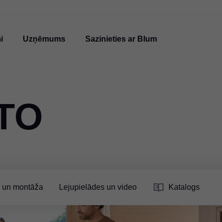
i
Uzņēmums
Sazinieties ar Blum
TO
 un montāža
Lejupielādes un video
Katalogs