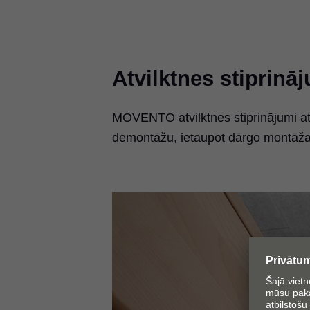
Atvilktnes stiprinā
MOVENTO atvilktnes stiprinājumi at
demontāžu, ietaupot dārgo montāžas