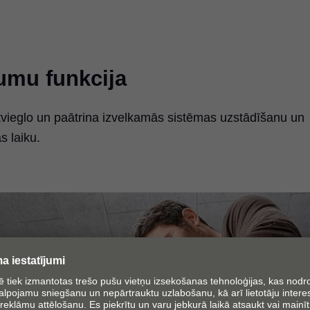
jumu funkcija
vieglo un paātrina izvelkamās sistēmas uzstādīšanu un
 laiku.