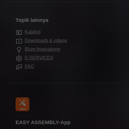
Dealers & Distributors
Pocket system
Sejarah perusahaan
Perakitan & penyetelan
Formulir kontak
Sistem sekat bagian dalam
Kualitas & inovasi
Pemasaran
Topik lainnya
Lokasi produksi
Teknologi gerak
Kelestarian
Layanan untuk para distributor
Ruang pamer di seluruh dunia
Katalog
Aplikasi pada kabinet
Compliance
Layanan untuk desainer interior
Blum Showroom Indonesia
Downloads & videos
Produk lainnya
Magang
Tanya jawab umum
Blum Inspirations
Perangkat perakitan
Pameran perdagangan
E-SERVICES
Pers & media
FAQ
EASY ASSEMBLY-App