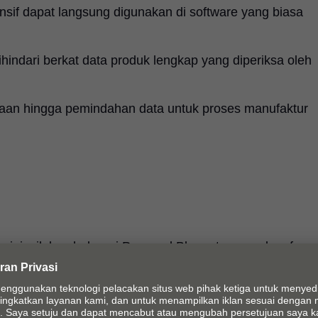
nsif dapat langsung digunakan di software yang biasa
indari berkat data produk lengkap yang diperiksa oleh
aan hingga pemindahan data untuk proses manufaktur
n ini, silakan hubungi
Personel Blum
atau gunakan
formu