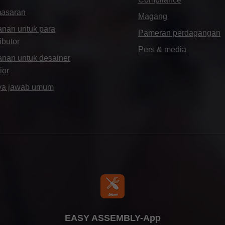
asaran
Magang
anan untuk para
Pameran perdagangan
ributor
Pers & media
anan untuk desainer
ior
ya jawab umum
EASY ASSEMBLY-App