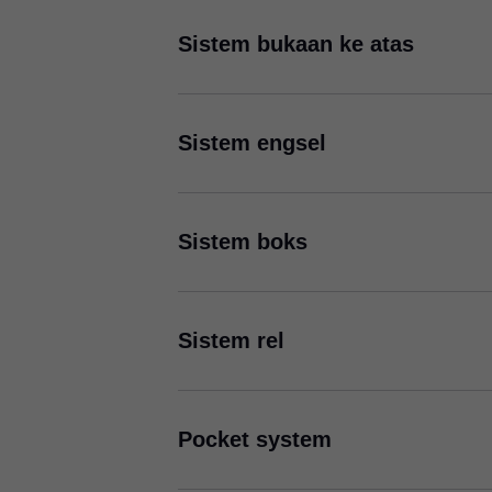
Sistem bukaan ke atas
Sistem engsel
Sistem boks
Sistem rel
M BLUMOTION 105°
Solusi engsel universal dengan rasio seimbang
antara harga dan performa.
Pocket system
AVENTOS, sistem bukaan ke atas yang
inovatif