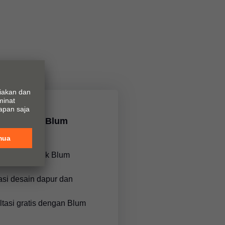
Untuk kabinet atas yang besar dan kecil, produk ini
menawarkan banyak fitur yang terintegrasi.
SERVO-DRIVE
CLIP top BLUMOTION 105°
Kabinet atas, tarikan, dan kulkas dapat dibuka
dengan sangat mudah.
Engsel dengan soft close terintegrasi untuk setiap
SPACE STEP
aplikasi.
Membawa ruang penyimpanan ke tingkat
selanjutnya: Gunakan bagian plinth furnitur untuk
menciptakan ruang penyimpanan ekstra dan
 Showroom Blum
menyediakan pijakan demi kemudahan akses ke
area yang lebih tinggi.
asi!
encoba produk Blum
Peralatan perakitan efisien untuk
sistem boks Blum
asi desain dapur dan
Dengan BOXFIX plus dan BOXFIX E, Anda dapat
merakit sistem boks Blum dengan cepat dan presisi,
ltasi gratis dengan Blum
baik menggunakan teknologi sekrup maupun paku,