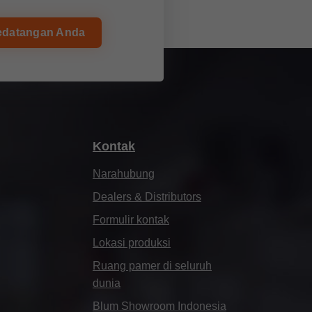
serta untuk berbagai skala produksi.
edatangan Anda
Kabinet sink
Kontak
Memaksimalkan kapasitas penyimpanan di area
Narahubung
sink.
Dealers & Distributors
Formulir kontak
Lokasi produksi
Ruang pamer di seluruh
dunia
Blum Showroom Indonesia