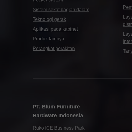
bantu kami akan membantu Anda merakit semua
Pem
Sistem sekat bagian dalam
fitting Blum.
Lay
Teknologi gerak
dist
Aplikasi pada kabinet
Lay
Produk lainnya
inter
Perangkat perakitan
Tan
Pintu kabinet sebagai pintu masuk
Buka kemungkinan desain yang benar-benar baru
dengan pintu kabinet yang kini juga bisa terbuka ke
dalam.
PT. Blum Furniture
Hardware Indonesia
Ruko ICE Business Park