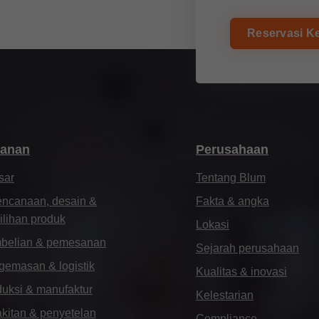
kayu.
Untuk kabinet atas kecil dan unit dengan ukuran
yang terbatas.
Reservasi K
TIP-ON
Sistem bukaan mekanis untuk pintu, sistem bukaan
ke atas, dan tarikan.
SPACE TWIN
yanan
Perusahaan
Gunakan kabinet ramping dan manfaatkan sekecil
isar
Tentang Blum
apa pun ruang penyimpanan.
encanaan, desain &
Fakta & angka
lihan produk
Lokasi
belian & pemesanan
Sejarah perusahaan
gemasan & logistik
Kualitas & inovasi
uksi & manufaktur
Kelestarian
kitan & penyetelan
Compliance