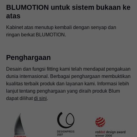
BLUMOTION untuk sistem bukaan ke
atas
Berkat BLUMOTION, laci dan tarikan menutup dengan
Laci dan tarikan menutup dengan senyap dan ringan,
Engsel tanpa soft close terintegrasi dapat diberi
senyap dan ringan, sekeras apa pun Anda menutupnya.
sekeras apa pun Anda menutupnya.
tambahan BLUMOTION.
Kabinet atas menutup kembali dengan senyap dan
ringan berkat BLUMOTION.
Penghargaan
Desain dan fungsi fitting kami telah mendapat pengakuan
dunia internasional. Berbagai penghargaan membuktikan
kualitas terbaik produk dan layanan kami. Informasi lebih
lanjut tentang penghargaan yang diraih produk Blum
dapat dilihat
di sini
.