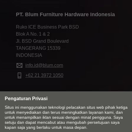
PT. Blum Furniture Hardware Indonesia
Ruko ICE Business Park BSD
Blok A No. 1 & 2
Jl. BSD Grand Boulevard
TANGERANG 15339
INDONESIA
info.id@blum.com
+62 21 3972 1050
Ubah negara dan bahasa
Kontak
Rekam jejak
Privasi