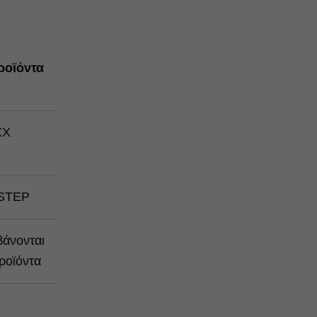
ροϊόντα
XX
STEP
βάνονται
ροϊόντα