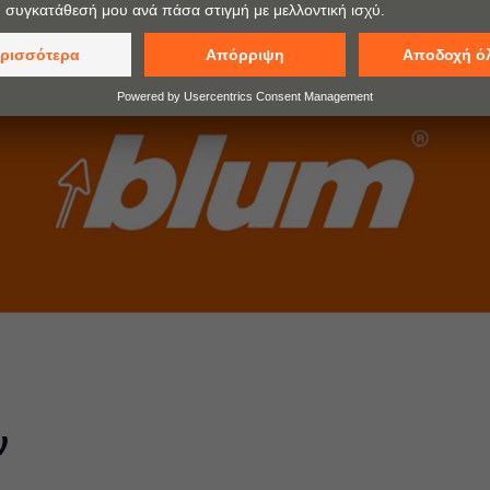
Play
Video
ν