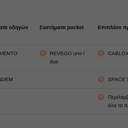
ατα οδηγών
Συστήματα pocket
Επιπλέον π
VENTO
REVEGO uno /
CABLO
duo
NDEM
SPACE 
Περιλαμ
όλα τα π