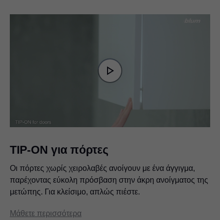
Video
Player
is
Play
loading.
Video
TIP-ON για πόρτες
Οι πόρτες χωρίς χειρολαβές ανοίγουν με ένα άγγιγμα,
παρέχοντας εύκολη πρόσβαση στην άκρη ανοίγματος της
μετώπης. Για κλείσιμο, απλώς πιέστε.
Μάθετε περισσότερα