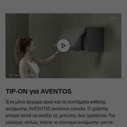
Video
Player
is
Play
loading.
Video
TIP-ON για AVENTOS
Ένα μόνο άγγιγμα αρκεί και τα συστήματα κάθετης
ανύψωσης AVENTOS ανοίγουν εύκολα. Ο χρήστης
μπορεί απλά να ανοίξει τις μετώπες όσο χρειάζεται. Για
κλείσιμο, απλώς πιέστε το σύστημα ανύψωσης για να