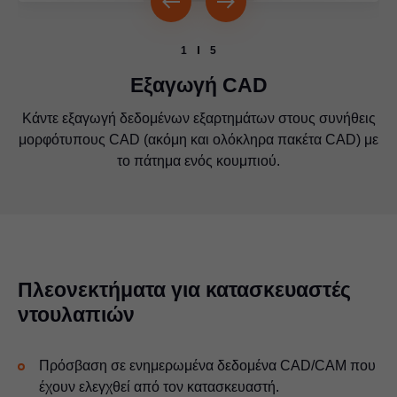
1
5
Εξαγωγή CAD
Τα σχέδια παραγωγής σάς βοηθούν να προσδιορίσετε τις
Κάντε εξαγωγή δεδομένων εξαρτημάτων στους συνήθεις
Οι δισδιάστατες αναπαραστάσεις των εξαρτημάτων της
Πραγματοποιήστε λήψη δεδομένων 3D CAD για τα
Μπορείτε να κάνετε λήψη δεδομένων 3D CAD
μορφότυπους CAD (ακόμη και ολόκληρα πακέτα CAD) με
Blum σας δείχνουν γρήγορα πόσο χώρο χρειάζεστε στο
διαμορφωμένων εφαρμογών σε όλους τους συνήθεις
κατάλληλες θέσεις διάτρησης στα ξύλινα μέρη.
προϊόντα της Blum σε όλους τους συνήθεις
το πάτημα ενός κουμπιού.
μορφότυπους.
μορφότυπους.
ντουλάπι σας.
Πλεονεκτήματα για κατασκευαστές
ντουλαπιών
Πρόσβαση σε ενημερωμένα δεδομένα CAD/CAM που
έχουν ελεγχθεί από τον κατασκευαστή.