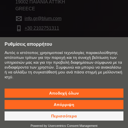
19002 ΠΑΙΑΝΙΑ ATTIKH
GREECE
info.gr@blum.com
+30 2102751311
Αλλάξτε αγορά και γλώσσα
Πολιτική Επιστροφών
Επικοινωνία
Εταιρικά Στοιχεία
Απόρρητο
Cookies
Όροι Χρήσης