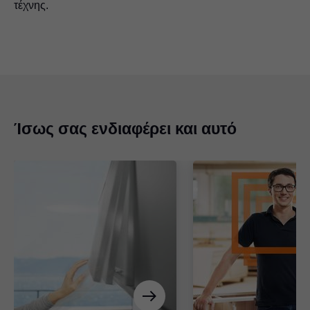
τέχνης.
πλάτος: το έξτρα ύψος και πλάτος μετατρέπει το έπιπλο
σε βιτρίνα.
Ίσως σας ενδιαφέρει και αυτό