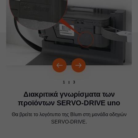
1
3
Διακριτικά γνωρίσματα των
προϊόντων SERVO-DRIVE uno
Ελέγξτε αν υπάρχει το λογότυπο της Blum, όπως φαίνεται
Θα βρείτε το λογότυπο της Blum στο βύσμα τροφοδοσίας
Θα βρείτε το λογότυπο της Blum στη μονάδα οδηγών
του SERVO-DRIVE.
στη φωτογραφία.
SERVO-DRIVE.