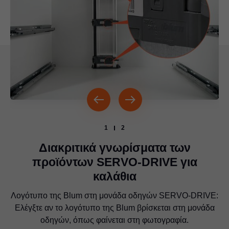
1
2
Διακριτικά γνωρίσματα των
προϊόντων SERVO-DRIVE για
καλάθια
Λογότυπο της Blum στη μονάδα οδηγών SERVO-DRIVE:
Άλλες ανάγλυφες σφραγίδες και το σχήμα της μονάδας
οδηγών είναι καλές ενδείξεις για το κατά πόσον πρόκειται
Ελέγξτε αν το λογότυπο της Blum βρίσκεται στη μονάδα
οδηγών, όπως φαίνεται στη φωτογραφία.
για γνήσιο προϊόν Blum.