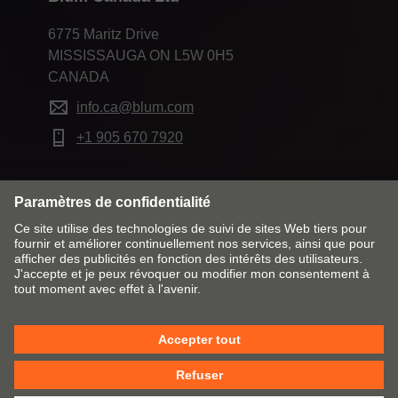
6775 Maritz Drive
MISSISSAUGA ON L5W 0H5
CANADA
info.ca@blum.com
+1 905 670 7920
Modifier le marché & la langue
Contact
Mentions légales
Déclaration de protection des données
Politique de cookies
CGV